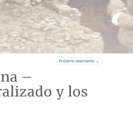
Próximo elemento →
ina –
alizado y los