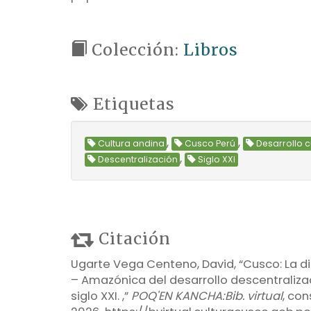
Colección:
Libros
Etiquetas
,
,
Cultura andina
Cusco Perú
Desarrollo c
,
Descentralización
Siglo XXI
Citación
Ugarte Vega Centeno, David, “Cusco: La d
– Amazónica del desarrollo descentralizad
siglo XXI. ,”
POQ'EN KANCHA:Bib. virtual
, co