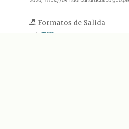
2026,
https://bvirtual.culturacusco.gob.
Formatos de Salida
atom
dcmes-xml
json
omeka-json
omeka-xml
← Elemento Anterior