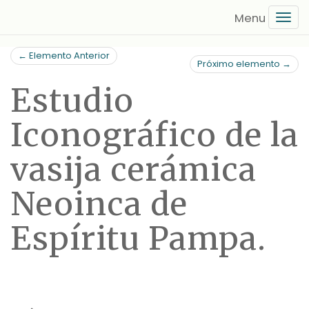
Saltar
Tog
al
navi
contenido
← Elemento Anterior
principal
Próximo elemento →
Estudio
Iconográfico de la
vasija cerámica
Neoinca de
Espíritu Pampa.