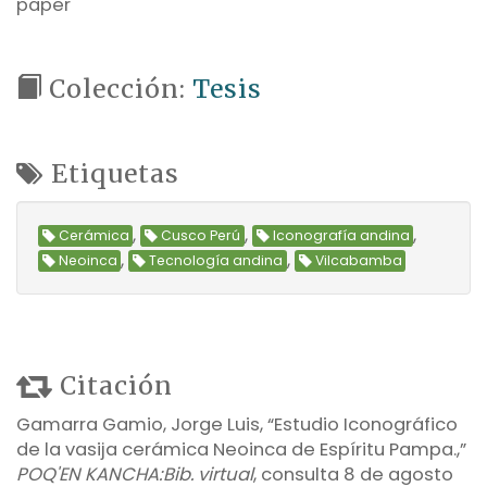
paper
Colección:
Tesis
Etiquetas
,
,
,
Cerámica
Cusco Perú
Iconografía andina
,
,
Neoinca
Tecnología andina
Vilcabamba
Citación
Gamarra Gamio, Jorge Luis, “Estudio Iconográfico
de la vasija cerámica Neoinca de Espíritu Pampa.,”
POQ'EN KANCHA:Bib. virtual
, consulta 8 de agosto