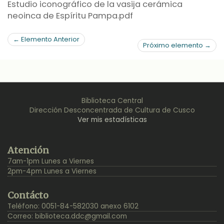
Estudio iconográfico de la vasija cerámica
neoinca de Espíritu Pampa.pdf
← Elemento Anterior
Próximo elemento →
Biblioteca Central
Dirección Desconcentrada de Cultura de Cusco
Ver mis estadísticas
Back
Atención
to
7am-1pm Lunes a Viernes
Top
2pm-4pm Lunes a Viernes
Contácto
Teléfono: 0051-84-582030 anexo 6102
Correo:
biblioteca.ddc@gmail.com