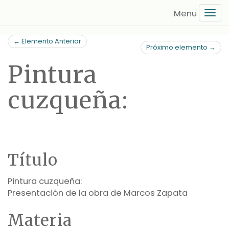
Saltar
Tog
al
navi
contenido
← Elemento Anterior
principal
Próximo elemento →
Pintura
cuzqueña:
Título
Pintura cuzqueña:
Presentación de la obra de Marcos Zapata
Materia