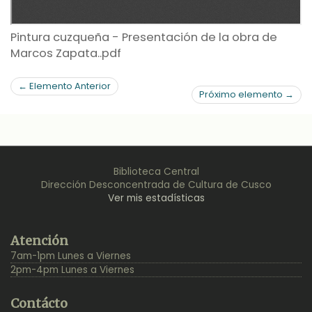
Pintura cuzqueña - Presentación de la obra de
Marcos Zapata..pdf
← Elemento Anterior
Próximo elemento →
Biblioteca Central
Dirección Desconcentrada de Cultura de Cusco
Ver mis estadísticas
Back
Atención
to
7am-1pm Lunes a Viernes
Top
2pm-4pm Lunes a Viernes
Contácto