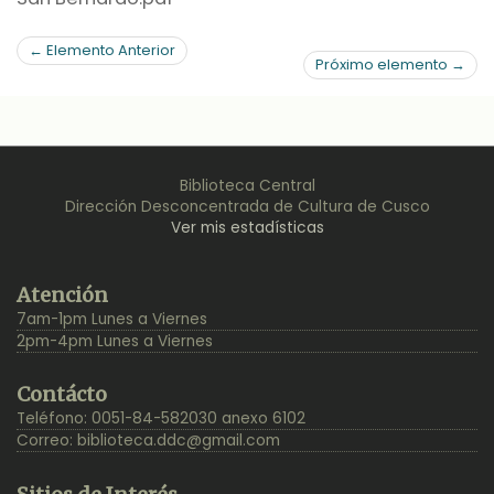
← Elemento Anterior
Próximo elemento →
Biblioteca Central
Dirección Desconcentrada de Cultura de Cusco
Ver mis estadísticas
Back
Atención
to
7am-1pm Lunes a Viernes
Top
2pm-4pm Lunes a Viernes
Contácto
Teléfono: 0051-84-582030 anexo 6102
Correo:
biblioteca.ddc@gmail.com