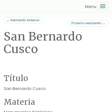
Saltar
Tog
al
navi
contenido
← Elemento Anterior
principal
Próximo elemento →
San Bernardo
Cusco
Título
San Bernardo Cusco
Materia