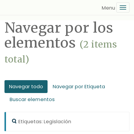
Saltar
Tog
al
navi
contenido
Navegar por los
principal
elementos
(2 items
total)
Navegar todo
Navegar por Etiqueta
Buscar elementos
Etiquetas: Legislación