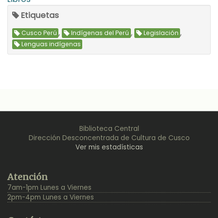
Etiquetas
,
,
,
Cusco Perú
Indígenas del Perú
Legislación
Lenguas indígenas
Biblioteca Central
Dirección Desconcentrada de Cultura de Cusco
Ver mis estadísticas
Back
Atención
to
7am-1pm Lunes a Viernes
Top
2pm-4pm Lunes a Viernes