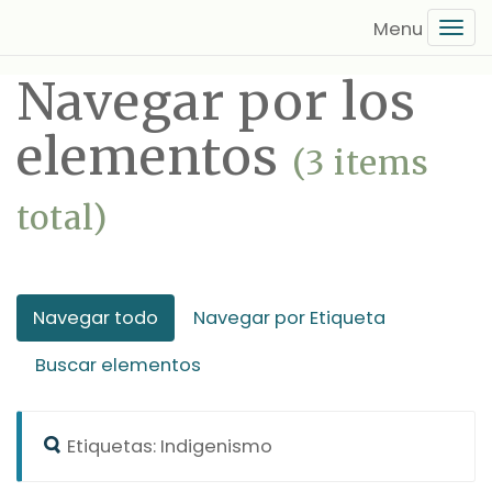
Saltar
Tog
al
navi
contenido
Navegar por los
principal
elementos
(3 items
total)
Navegar todo
Navegar por Etiqueta
Buscar elementos
Etiquetas: Indigenismo