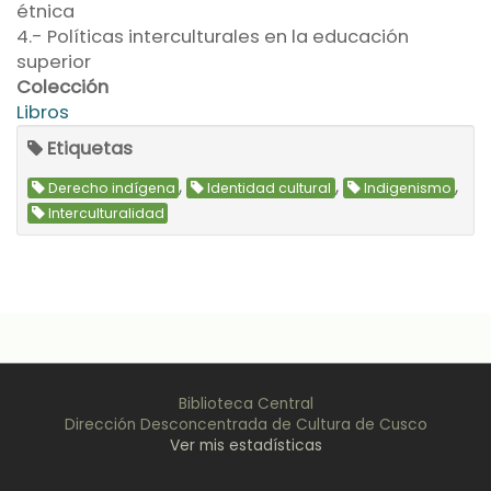
étnica
4.- Políticas interculturales en la educación
superior
Colección
Libros
Etiquetas
,
,
,
Derecho indígena
Identidad cultural
Indigenismo
Interculturalidad
Biblioteca Central
Dirección Desconcentrada de Cultura de Cusco
Ver mis estadísticas