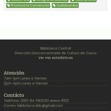
,
Provincia la Convención
Quillabamba
Biblioteca Central
Dirección Desconcentrada de Cultura de Cusco
Ver mis estadísticas
Back
Atención
to
7am-1pm Lunes a Viernes
Top
2pm-4pm Lunes a Viernes
Contácto
Teléfono: 0051-84-582030 anexo 6102
Correo:
biblioteca.ddc@gmail.com