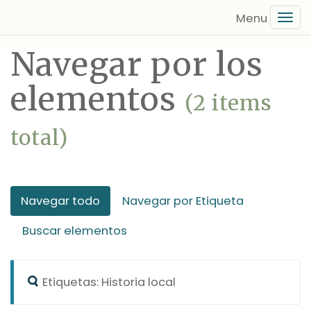
Saltar
Tog
al
navi
contenido
Navegar por los
principal
elementos
(2 items
total)
Navegar todo
Navegar por Etiqueta
Buscar elementos
Etiquetas: Historia local